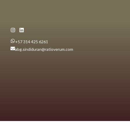
+57 314 425 6261
abg.sindiduran@ratioverum.com